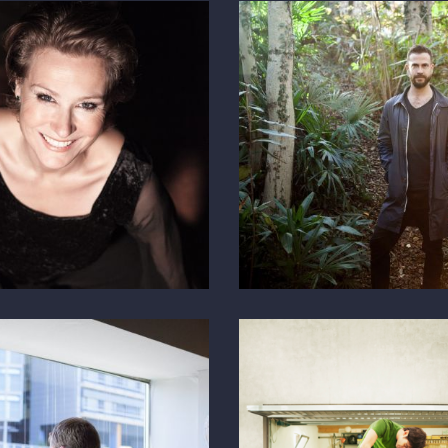
na Wüst
Nick Mottis
TICINO 7
lona
Banca Intesa
NG MEETING - HELSINN
WERBUNG - MAILAND