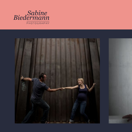
Ana & Roger
Agnes
BABYBAUCH
CV