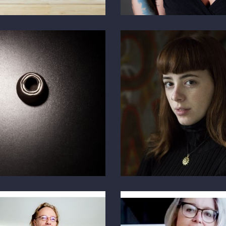
o
Maya
GAYA.CH
PORTRAIT
eich
Österreich