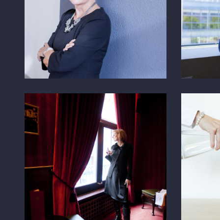
Petra Moser
Götz
PASSIONBOOK
WEBSIT