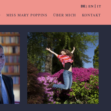
DE
DE
EN
EN
IT
IT
O
MISS MARY POPPINS
ÜBER MICH
KONTAKT
Camilla Perini
TICINO 7