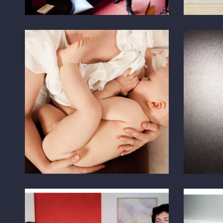
Baby
Dentr
FAMILIE
ATELIER
Tessin
Österr