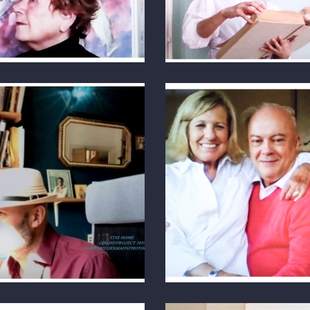
n
Madrid
BER ZOOM
FOTO ÜBER ZOOM