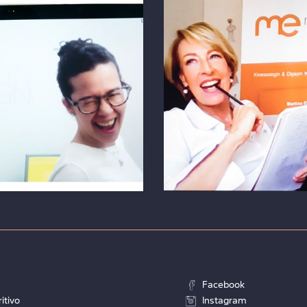
eich
Österreich
BER ZOOM
FOTO ÜBER ZOOM
Facebook
itivo
Instagram