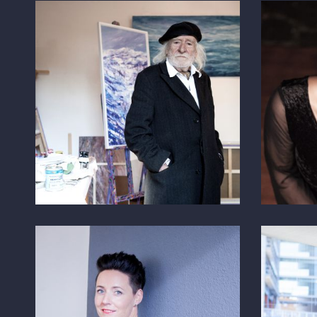
Fiorello Fiorini
Marti
TICINO 7
TICINO 7
Corinne Staub
Barce
BUSINESS PORTRAIT
MARKETI