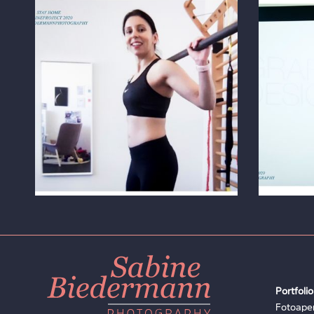
Zürich
Österr
FOTO ÜBER ZOOM
FOTO Ü
Portfolio
Fotoaper